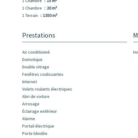
1 Chambre
15 m²
1 Chambre
20 m²
1 Terrain
1350 m²
Prestations
M
Air conditionné
Ho
Domotique
Double vitrage
Fenêtres coulissantes
Internet
Volets roulants électriques
Abri de voiture
Arrosage
Éclairage extérieur
Alarme
Portail électrique
Porte blindée