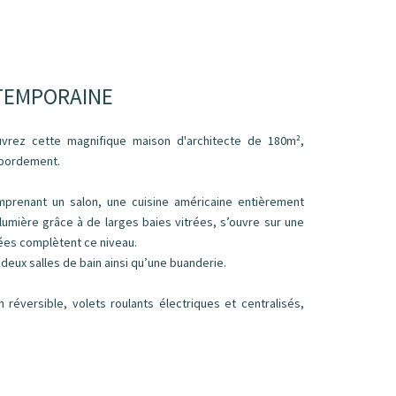
MTEMPORAINE
uvrez cette magnifique maison d'architecte de 180m²,
ébordement.
mprenant un salon, une cuisine américaine entièrement
lumière grâce à de larges baies vitrées, s’ouvre sur une
rées complètent ce niveau.
deux salles de bain ainsi qu’une buanderie.
n réversible, volets roulants électriques et centralisés,