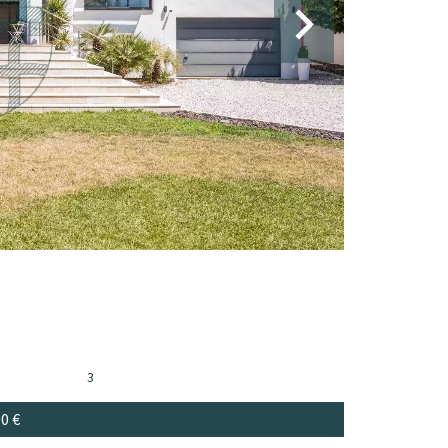
3
00 €