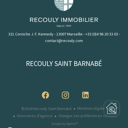
321 Corniche J. F. Kennedy - 13007 Marseille
-
+33 (0)4 96 20 33 03
-
contact@recouly.com
RECOULY SAINT BARNABÉ
Mentions légales
©2026 Recouly Saint Barnabé
Honoraires d'agence
Changer ses préférences cookies
Design by
Apimo™