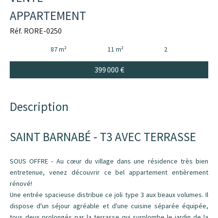
APPARTEMENT
Réf. RORE-0250
87 m²
11 m²
2
399 000 €
Description
SAINT BARNABÉ - T3 AVEC TERRASSE
SOUS OFFRE - Au cœur du village dans une résidence très bien
entretenue, venez découvrir ce bel appartement entièrement
rénové!
Une entrée spacieuse distribue ce joli type 3 aux beaux volumes. Il
dispose d'un séjour agréable et d'une cuisine séparée équipée,
tous deux prolongés par la terrasse qui surplombe le jardin de la