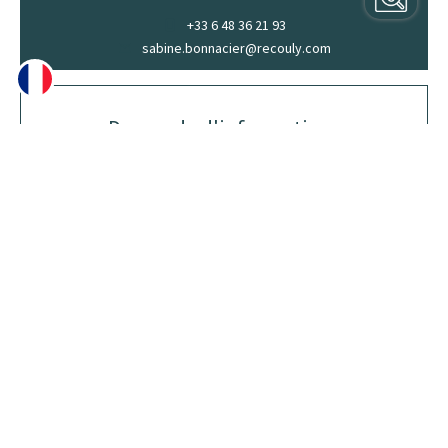
+33 6 48 36 21 93
sabine.bonnacier@recouly.com
Demande d'informations
supplémentaires