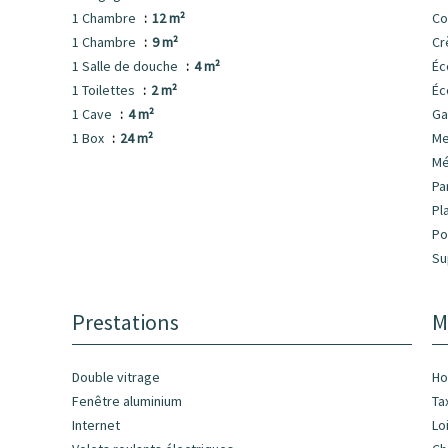
1 Chambre
12 m²
C
1 Chambre
9 m²
Cr
1 Salle de douche
4 m²
Éc
1 Toilettes
2 m²
Éc
1 Cave
4 m²
Ga
1 Box
24 m²
M
Mé
Pa
Pl
Po
Su
Prestations
M
Double vitrage
Ho
Fenêtre aluminium
Ta
Internet
Lo