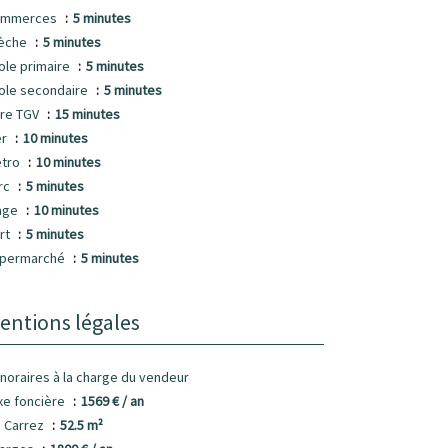
ommerces
5 minutes
èche
5 minutes
ole primaire
5 minutes
ole secondaire
5 minutes
re TGV
15 minutes
er
10 minutes
tro
10 minutes
rc
5 minutes
age
10 minutes
rt
5 minutes
permarché
5 minutes
entions légales
noraires à la charge du vendeur
xe foncière
1569 € / an
i Carrez
52.5 m²