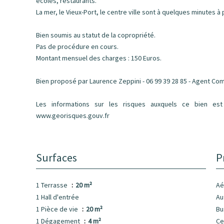
écoles, restaurants.
La mer, le Vieux-Port, le centre ville sont à quelques minutes à 
Bien soumis au statut de la copropriété.
Pas de procédure en cours.
Montant mensuel des charges : 150 Euros.
Bien proposé par Laurence Zeppini - 06 99 39 28 85 - Agent Com
Les informations sur les risques auxquels ce bien est
www.georisques.gouv.fr
Surfaces
P
1 Terrasse
20 m²
Aé
1 Hall d'entrée
Au
1 Pièce de vie
20 m²
B
1 Dégagement
4 m²
Ce