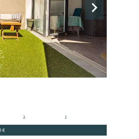
2
1
0 €