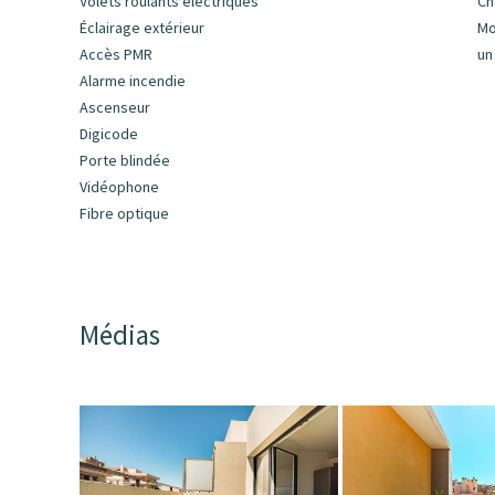
Volets roulants électriques
Ch
Éclairage extérieur
Mo
Accès PMR
un
Alarme incendie
Ascenseur
Digicode
Porte blindée
Vidéophone
Fibre optique
Médias