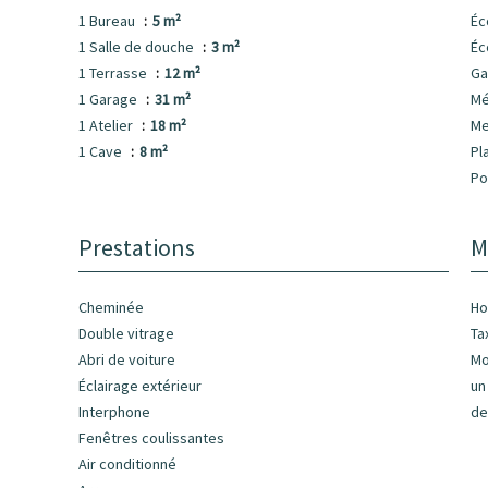
1 Bureau
5 m²
Éc
1 Salle de douche
3 m²
Éc
1 Terrasse
12 m²
Ga
1 Garage
31 m²
Mé
1 Atelier
18 m²
M
1 Cave
8 m²
Pl
Po
Prestations
M
Cheminée
Ho
Double vitrage
Ta
Abri de voiture
Mo
Éclairage extérieur
un
Interphone
de
Fenêtres coulissantes
Air conditionné