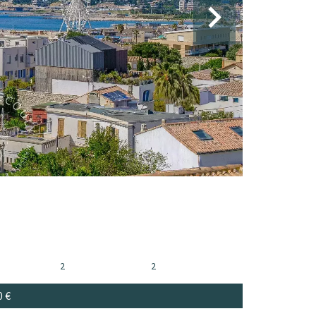
2
2
0 €