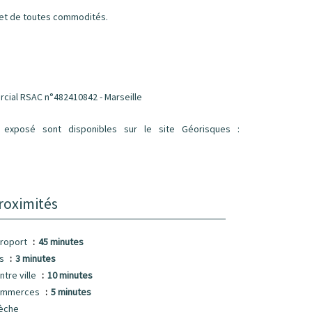
 et de toutes commodités.
ercial RSAC n°482410842 - Marseille
 exposé sont disponibles sur le site Géorisques :
roximités
roport
45 minutes
us
3 minutes
ntre ville
10 minutes
ommerces
5 minutes
èche