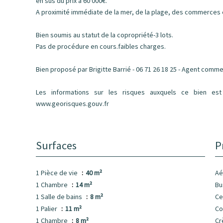
en sus du prix à 60 000€.
A proximité immédiate de la mer, de la plage, des commerces
Bien soumis au statut de la copropriété-3 lots.
Pas de procédure en cours.faibles charges.
Bien proposé par Brigitte Barrié - 06 71 26 18 25 - Agent comm
Les informations sur les risques auxquels ce bien est
www.georisques.gouv.fr
Surfaces
P
1 Pièce de vie
40 m²
Aé
1 Chambre
14 m²
B
1 Salle de bains
8 m²
Ce
1 Palier
11 m²
C
1 Chambre
8 m²
Cr