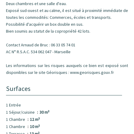
Deux chambres et une salle d'eau.
Exposé sud-ouest et au calme, il est situé à proximité immédiate de
toutes les commodités: Commerces, écoles et transports.
Possibilité d'acquérir un box double en sus.
Bien soumis au statut de la copropriété 42 lots.
Contact Arnaud de Bruc : 06 33 05 74 01
AC N° R.S.A.C. 534 062 047 - Marseille
Les informations sur les risques auxquels ce bien est exposé sont
disponibles sur le site Géorisques : www.georisques.gouv.fr
Surfaces
1 Entrée
1 Séjour/cuisine
30 m²
1 Chambre
12 m²
1 Chambre
10 m²
1 Terrasse
13 m²