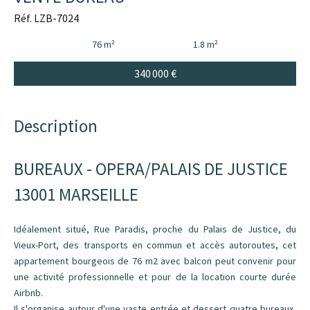
Réf. LZB-7024
76 m²
1.8 m²
340 000 €
Description
BUREAUX - OPERA/PALAIS DE JUSTICE
13001 MARSEILLE
Idéalement situé, Rue Paradis, proche du Palais de Justice, du
Vieux-Port, des transports en commun et accès autoroutes, cet
appartement bourgeois de 76 m2 avec balcon peut convenir pour
une activité professionnelle et pour de la location courte durée
Airbnb.
Il s'organise autour d'une vaste entrée et dessert quatre bureaux,