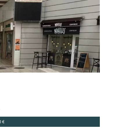
²
0 €