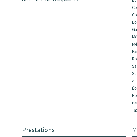
Bu
C
Cr
Éc
Ga
Mé
Mé
Pa
Ro
Sa
Su
Au
Éc
Hô
Pa
Ta
Prestations
M