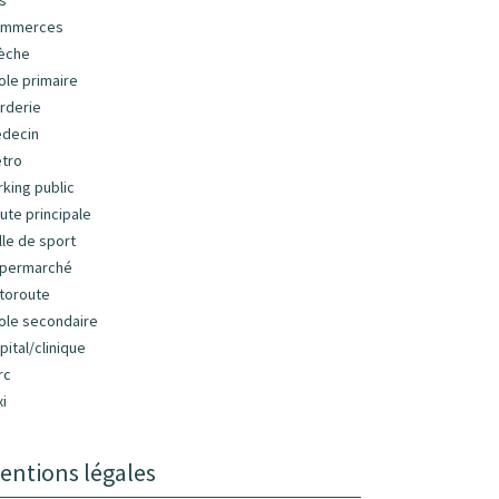
s
ommerces
èche
ole primaire
rderie
decin
tro
rking public
ute principale
lle de sport
permarché
toroute
ole secondaire
pital/clinique
rc
xi
entions légales