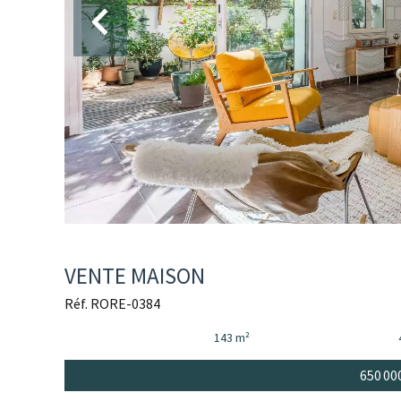
VENTE MAISON
Réf. RORE-0384
143 m²
650 00