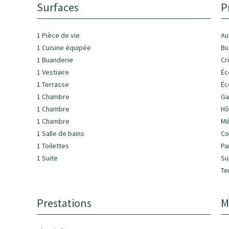
Surfaces
P
1 Pièce de vie
Au
1 Cuisine équipée
Bu
1 Buanderie
Cr
1 Vestiaire
Éc
1 Terrasse
Éc
1 Chambre
Ga
1 Chambre
Hô
1 Chambre
Mé
1 Salle de bains
C
1 Toilettes
Pa
1 Suite
Su
Te
Prestations
M