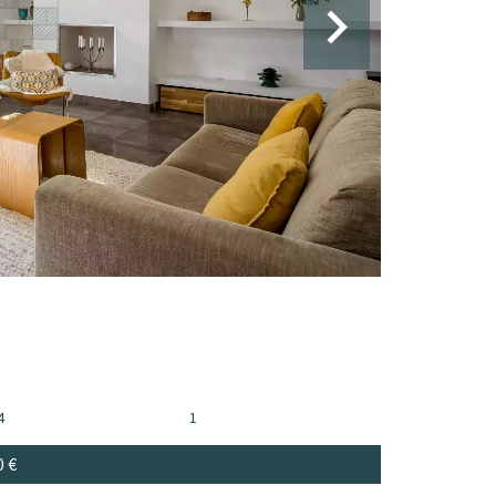
4
1
0 €