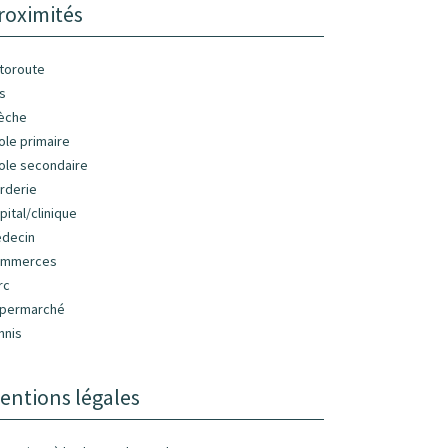
roximités
toroute
s
èche
ole primaire
ole secondaire
rderie
pital/clinique
decin
ommerces
rc
permarché
nnis
entions légales