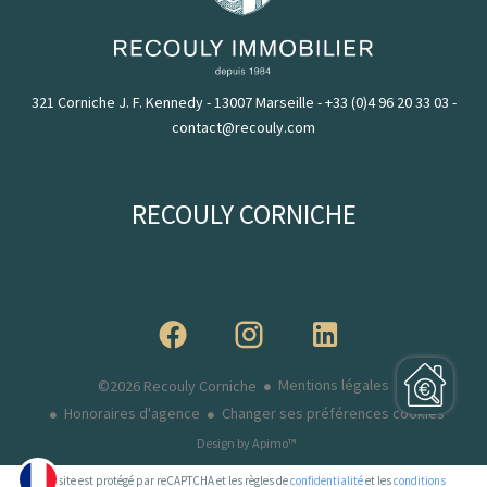
321 Corniche J. F. Kennedy - 13007 Marseille
-
+33 (0)4 96 20 33 03
-
contact@recouly.com
RECOULY CORNICHE
Mentions légales
©2026 Recouly Corniche
Honoraires d'agence
Changer ses préférences cookies
Design by
Apimo™
Ce site est protégé par reCAPTCHA et les règles de
confidentialité
et les
conditions