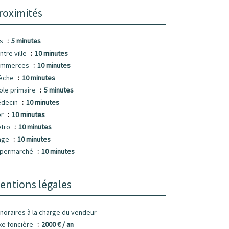
roximités
us
5 minutes
ntre ville
10 minutes
ommerces
10 minutes
èche
10 minutes
ole primaire
5 minutes
decin
10 minutes
er
10 minutes
tro
10 minutes
age
10 minutes
permarché
10 minutes
entions légales
noraires à la charge du vendeur
xe foncière
2000 € / an