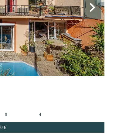
5
4
00 €