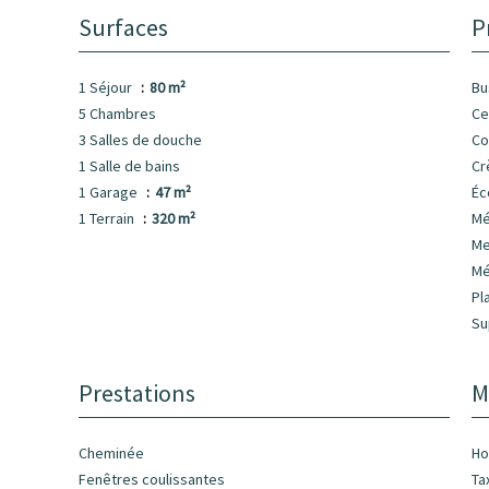
Surfaces
P
1 Séjour
80 m²
B
5 Chambres
Ce
3 Salles de douche
C
1 Salle de bains
Cr
1 Garage
47 m²
Éc
1 Terrain
320 m²
Mé
M
Mé
Pl
Su
Prestations
M
Cheminée
Ho
Fenêtres coulissantes
Ta