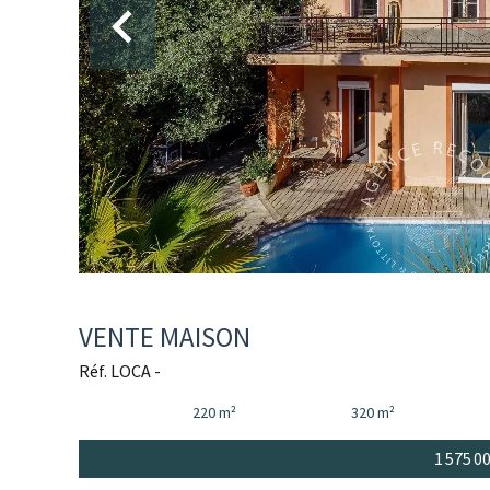
VENTE MAISON
Réf. LOCA -
220 m²
320 m²
1 575 0