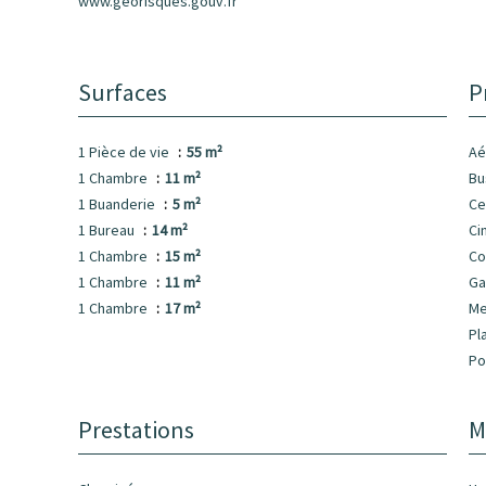
www.georisques.gouv.fr
Surfaces
P
1 Pièce de vie
55 m²
Aé
1 Chambre
11 m²
B
1 Buanderie
5 m²
Ce
1 Bureau
14 m²
Ci
1 Chambre
15 m²
C
1 Chambre
11 m²
Ga
1 Chambre
17 m²
M
Pl
Po
Prestations
M