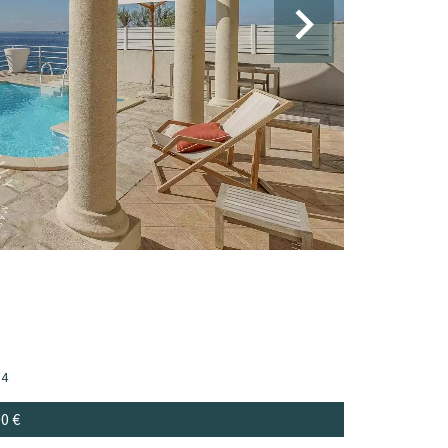
4
00 €