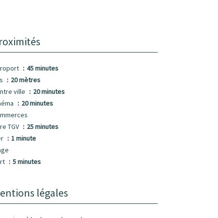
roximités
roport
45 minutes
us
20 mètres
ntre ville
20 minutes
néma
20 minutes
ommerces
re TGV
25 minutes
er
1 minute
age
rt
5 minutes
entions légales