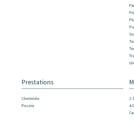
Pa
Pi
Pl
Po
Su
Ta
Te
Tr
Un
Prestations
M
Cheminée
1 
Piscine
4.
l'