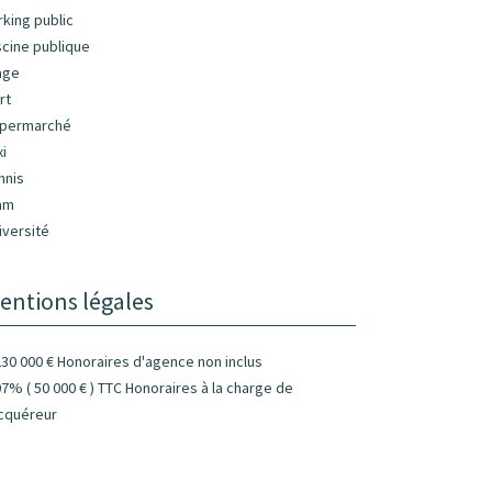
rking public
scine publique
age
rt
permarché
xi
nnis
am
iversité
entions légales
230 000 € Honoraires d'agence non inclus
07% ( 50 000 € ) TTC Honoraires à la charge de
acquéreur