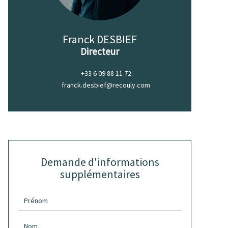
Franck DESBIEF
Directeur
+33 6 09 88 11 72
franck.desbief@recouly.com
Demande d'informations
supplémentaires