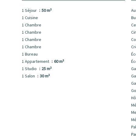
1 Séjour
50 m²
Au
1 Cuisine
Bu
1 Chambre
Ce
1 Chambre
Ci
1 Chambre
C
1 Chambre
Cr
1 Bureau
Éc
1 Appartement
60 m²
Éc
1 Studio
25 m²
Ga
1 Salon
30 m²
Ga
Ga
Go
Hô
Mé
Me
Mé
Pa
Pa