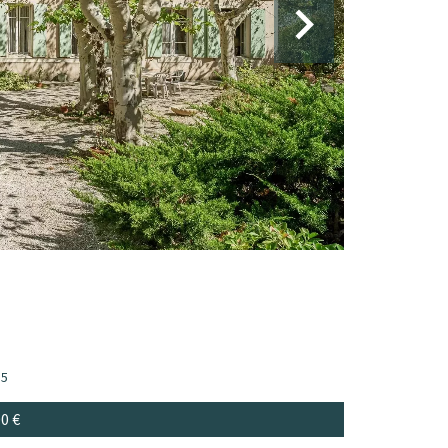
5
00 €