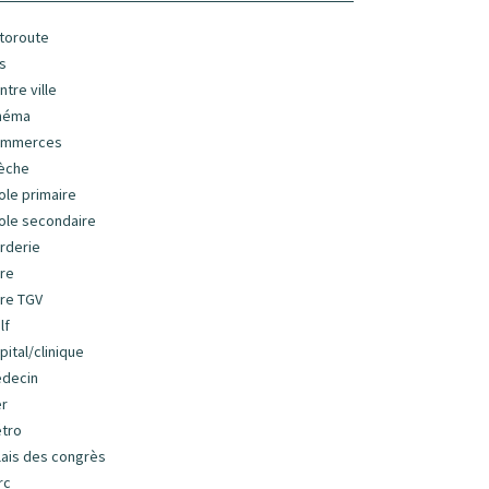
toroute
s
ntre ville
néma
ommerces
èche
ole primaire
ole secondaire
rderie
re
re TGV
lf
pital/clinique
decin
r
tro
lais des congrès
rc