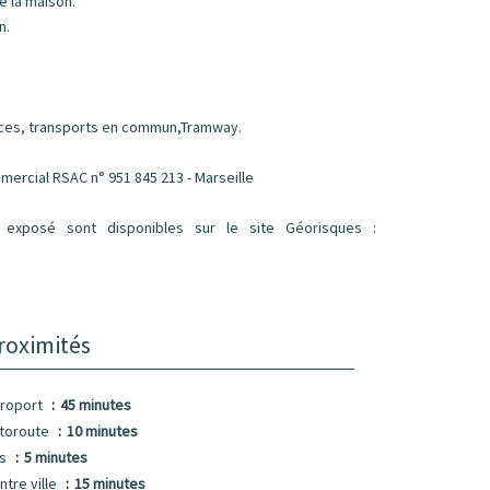
e la maison.
n.
rces, transports en commun,Tramway.
mercial RSAC n° 951 845 213 - Marseille
 exposé sont disponibles sur le site Géorisques :
roximités
roport
45 minutes
toroute
10 minutes
us
5 minutes
ntre ville
15 minutes