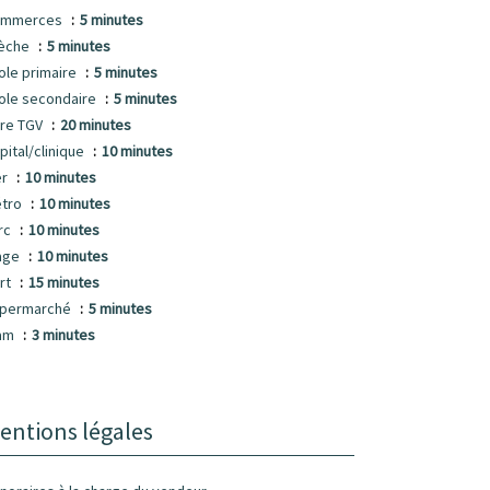
ommerces
5 minutes
èche
5 minutes
ole primaire
5 minutes
ole secondaire
5 minutes
re TGV
20 minutes
pital/clinique
10 minutes
er
10 minutes
tro
10 minutes
rc
10 minutes
age
10 minutes
rt
15 minutes
permarché
5 minutes
am
3 minutes
entions légales