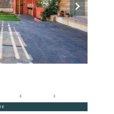
3
2
0 €