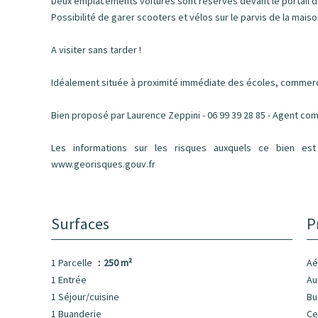
Deux emplacements voitures sont réservés devant le portail d
Possibilité de garer scooters et vélos sur le parvis de la maiso
A visiter sans tarder !
Idéalement située à proximité immédiate des écoles, comme
Bien proposé par Laurence Zeppini - 06 99 39 28 85 - Agent com
Les informations sur les risques auxquels ce bien est
www.georisques.gouv.fr
Surfaces
P
1 Parcelle
250 m²
Aé
1 Entrée
Au
1 Séjour/cuisine
B
1 Buanderie
Ce