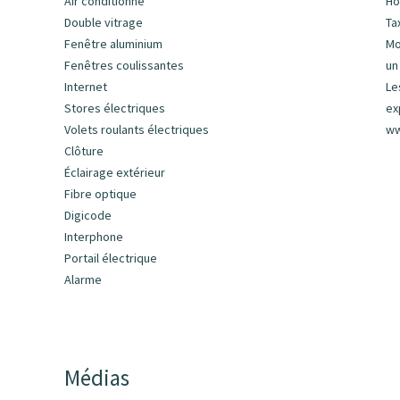
Air conditionné
Ho
Double vitrage
Ta
Fenêtre aluminium
Mo
Fenêtres coulissantes
un
Internet
Le
Stores électriques
ex
Volets roulants électriques
ww
Clôture
Éclairage extérieur
Fibre optique
Digicode
Interphone
Portail électrique
Alarme
Médias