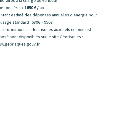
noraires à la charge du vendeur
xe foncière
1650 € / an
ntant estimé des dépenses annuelles d'énergie pour
 usage standard : 680€ ~ 990€
s informations sur les risques auxquels ce bien est
posé sont disponibles sur le site Géorisques :
w.georisques.gouv.fr