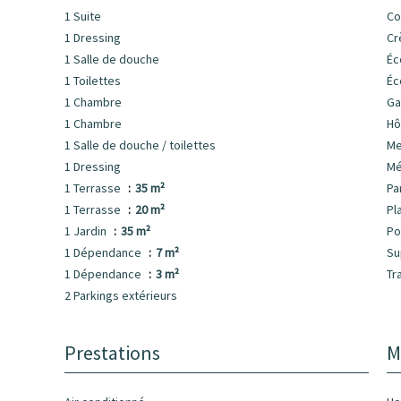
1 Suite
C
1 Dressing
Cr
1 Salle de douche
Éc
1 Toilettes
Éc
1 Chambre
Ga
1 Chambre
Hô
1 Salle de douche / toilettes
M
1 Dressing
Mé
1 Terrasse
35 m²
Pa
1 Terrasse
20 m²
Pl
1 Jardin
35 m²
Po
1 Dépendance
7 m²
Su
1 Dépendance
3 m²
Tr
2 Parkings extérieurs
Prestations
M