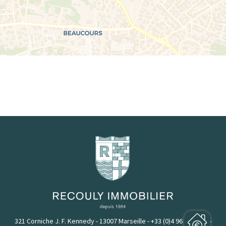
321 Corniche J. F. Kennedy - 13007 Marseille
-
+33 (0)4 96 20 33 03
-