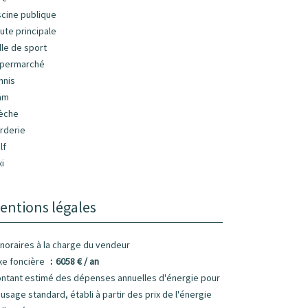
scine publique
ute principale
lle de sport
permarché
nnis
am
èche
rderie
lf
xi
entions légales
noraires à la charge du vendeur
xe foncière
6058 € / an
ntant estimé des dépenses annuelles d'énergie pour
 usage standard, établi à partir des prix de l'énergie