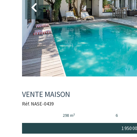
VENTE MAISON
Réf. NASE-0439
298 m²
6
1 950 0