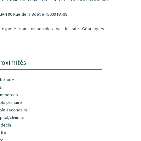
LIAN 80 Rue de la Boétie 75008 PARIS
 exposé sont disponibles sur le site Géorisques :
roximités
toroute
s
ommerces
ole primaire
ole secondaire
pital/clinique
decin
tro
rc