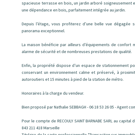
spacieuse terrasse en bois, un jardin arboré soigneusement e
une dépendance en bois, parfaitement intégrée au jardin.
Depuis l’étage, vous profiterez d’une belle vue dégagée su
panorama exceptionnel.
La maison bénéficie par ailleurs d’équipements de confor
alarme de sécurité et de nombreuses prestations de qualité.
Enfin, la propriété dispose d’un espace de stationnement pouv
conservant un environnement calme et préservé, à proximi
autoroutiers et 15 minutes à pied de la station de métro.
Honoraires à la charge du vendeur.
Bien proposé par Nathalie SEBBAGH - 06 18 53 26 05 - Agent co
Pour le compte de RECOULY SAINT BARNABE SARL au capital de 
843 211 418 Marseille
Titulaire de la carte professionnelle "Transaction sur immeub