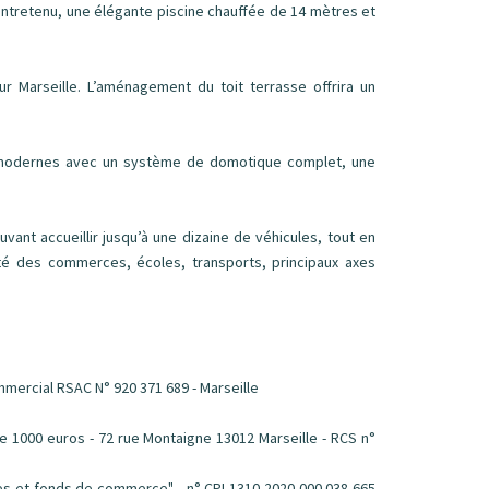
ntretenu, une élégante piscine chauffée de 14 mètres et
r Marseille. L’aménagement du toit terrasse offrira un
t modernes avec un système de domotique complet, une
ant accueillir jusqu’à une dizaine de véhicules, tout en
té des commerces, écoles, transports, principaux axes
mmercial RSAC N° 920 371 689 - Marseille
1000 euros - 72 rue Montaigne 13012 Marseille - RCS n°
les et fonds de commerce" - n° CPI 1310 2020 000 038 665