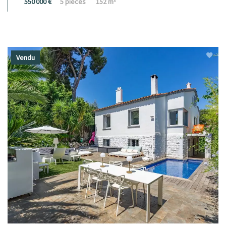
550 000 €
5 pièces
152 m²
Vendu